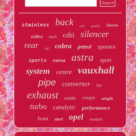
back
stainless
klarius
quality
race
silencer
cdti
zafira
hatch
rear
cobra
sportex
petrol
tail
astra
sport
corsa
sports
vauxhall
system
centre
pipe
converter
fits
exhaust
coupe
middle
single
turbo
catalytic
performance
opel
front
steel
manifold