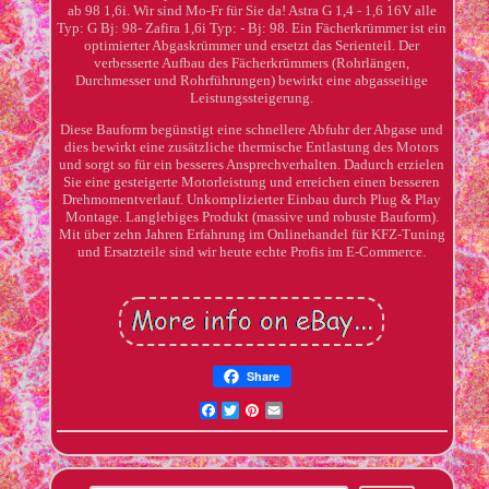
ab 98 1,6i. Wir sind Mo-Fr für Sie da! Astra G 1,4 - 1,6 16V alle
Typ: G Bj: 98- Zafira 1,6i Typ: - Bj: 98. Ein Fächerkrümmer ist ein
optimierter Abgaskrümmer und ersetzt das Serienteil. Der
verbesserte Aufbau des Fächerkrümmers (Rohrlängen,
Durchmesser und Rohrführungen) bewirkt eine abgasseitige
Leistungssteigerung.
Diese Bauform begünstigt eine schnellere Abfuhr der Abgase und
dies bewirkt eine zusätzliche thermische Entlastung des Motors
und sorgt so für ein besseres Ansprechverhalten. Dadurch erzielen
Sie eine gesteigerte Motorleistung und erreichen einen besseren
Drehmomentverlauf. Unkomplizierter Einbau durch Plug & Play
Montage. Langlebiges Produkt (massive und robuste Bauform).
Mit über zehn Jahren Erfahrung im Onlinehandel für KFZ-Tuning
und Ersatzteile sind wir heute echte Profis im E-Commerce.
Share
Facebook
Twitter
Pinterest
Email