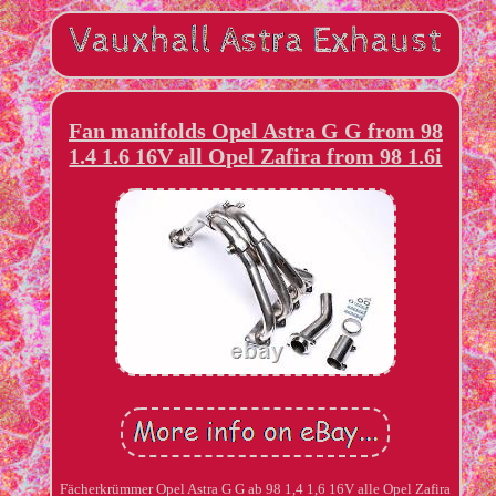
Fan manifolds Opel Astra G G from 98
1.4 1.6 16V all Opel Zafira from 98 1.6i
Fächerkrümmer Opel Astra G G ab 98 1,4 1,6 16V alle Opel Zafira