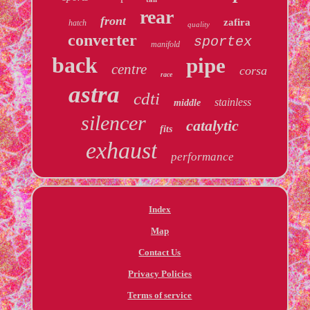
rear
front
zafira
hatch
quality
converter
sportex
manifold
back
pipe
centre
corsa
race
astra
cdti
stainless
middle
silencer
catalytic
fits
exhaust
performance
Index
Map
Contact Us
Privacy Policies
Terms of service