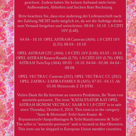
geschont. Zudem haben Sie keinen Aufwand mehr beim
Aufbewahren, Abheften und Suchen Ihrer Rechnung.
Bitte beachten Sie, dass eine änderung der Lieferanschrift nach
der Zahlung NICHT mehr möglich ist, da wir die Aufträge direkt
zum Versand freigeben und weiterleiten. 09.04 - 10.10. 1.9 CDTI
16V (L48).
04.04 - 10.10. OPEL ASTRA H Caravan (A04). 1.9 CDTI 16V
(L35). 08.04 - 10.10.
OPEL ASTRA H GTC (A04). 1.9 CDTi 16V (L08). 03.05 - 10.10.
OPEL ASTRA H Kasten/Kombi (L70). 1.9 CDTI 16V (L70). OPEL
ASTRA H TwinTop (A04). 09.05 - 10.10. 04.04 - 02.08. 04.04 -
08.08.
OPEL VECTRA C Caravan (Z02). OPEL VECTRA C CC (Z02).
OPEL ZAFIRA / ZAFIRA FAMILY B (A05). 07.05 - 04.15. Ab
05.06 Motorcode Z 19 DTH.
Vielen Dank für Ihr Interesse an unseren Produkten, Ihr Team von
autoteile-preiswert. The item "KATALYSATOR KAT OPEL
ASTRA H SIGNUM VECTRA C SAAB 9-3 1,9 CDTI" is in sale
since Thursday, October 6, 2016. This item is in the category
"Auto & Motorrad\ Teile\Auto-Ersatz- & -
Reparaturteile\Auspuffanlagen & Teile\Katalysatoren & Teile".
The seller is "autoteile-preiswert" and is located in Idar-Oberstein.
This item can be shipped to European Union member countries.