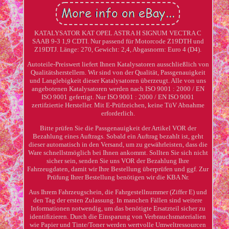
KATALYSATOR KAT OPEL ASTRA H SIGNUM VECTRA C
SAAB 9-3 1,9 CDTI. Nur passend für Motorcode Z19DTH und
Z19DTJ. Länge: 270, Gewicht: 2,4, Abgasnorm: Euro 4 (D4).
Autoteile-Preiswert liefert Ihnen Katalysatoren ausschließlich von
Qualitätsherstellern. Wir sind von der Qualität, Passgenauigkeit
und Langlebigkeit dieser Katalysatoren überzeugt. Alle von uns
angebotenen Katalysatoren werden nach ISO 9001 : 2000 / EN
ISO 9001 gefertigt. Nur ISO 9001 : 2000 / EN ISO 9001
zertifziertie Hersteller. Mit E-Prüfzeichen, keine TüV Abnahme
erforderlich.
Bitte prüfen Sie die Passgenauigkeit der Artikel VOR der
Bezahlung eines Auftrags. Sobald ein Auftrag bezahlt ist, geht
dieser automatisch in den Versand, um zu gewährleisten, dass die
Ware schnellstmöglich bei Ihnen ankommt. Sollten Sie sich nicht
sicher sein, senden Sie uns VOR der Bezahlung Ihre
Fahrzeugdaten, damit wir Ihre Bestellung überprüfen und ggf. Zur
Prüfung Ihrer Bestellung benötigen wir die KBA Nr.
Aus Ihrem Fahrzeugschein, die Fahrgestellnummer (Ziffer E) und
den Tag der ersten Zulassung. In manchen Fällen sind weitere
Informationen notwendig, um das benötigte Ersatzteil sicher zu
identifizieren. Durch die Einsparung von Verbrauchsmaterialien
wie Papier und Tinte/Toner werden wertvolle Umweltressourcen