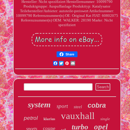
Hersteller: Nicht spezifiziert
Herstellernummer: 10099790
Produktgruppe: Auspuffanlage
Produkttyp: Katalysator
Teilehersteller/Anbieter: autoteile-preiswert
Artikelnummer:
10099790
Referenznummer(n) OE: Original Kat FIAT: 60802075
Referenznummer(n) OEM: WALKER: 28190
Marke: Nicht
spezifiziert
Share
Facebook
Twitter
Pinterest
Email
system
cobra
sport
steel
vauxhall
petrol
klarius
single
opel
turbo
coupe
sports
tail