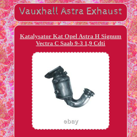
Katalysator Kat Opel Astra H Signum
Vectra C Saab 9-3 1,9 Cdti