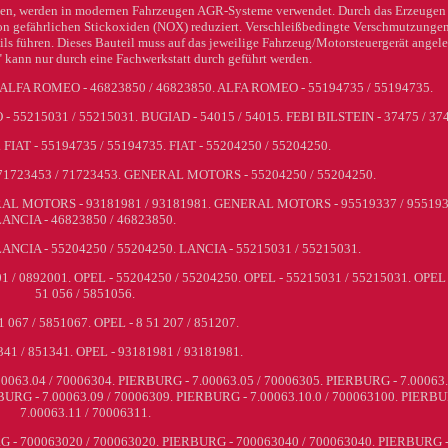
ten, werden in modernen Fahrzeugen AGR-Systeme verwendet. Durch das Erzeugen 
on gefährlichen Stickoxiden (NOX) reduziert. Verschleißbedingte Verschmutzunge
s führen. Dieses Bauteil muss auf das jeweilige Fahrzeug/Motorsteuergerät angele
 kann nur durch eine Fachwerkstatt durch geführt werden.
n. ALFA ROMEO - 46823850 / 46823850. ALFA ROMEO - 55194735 / 55194735.
55215031 / 55215031. BUGIAD - 54015 / 54015. FEBI BILSTEIN - 37475 / 37
 FIAT - 55194735 / 55194735. FIAT - 55204250 / 55204250.
 - 71723453 / 71723453. GENERAL MOTORS - 55204250 / 55204250.
AL MOTORS - 93181981 / 93181981. GENERAL MOTORS - 95519337 / 955193
LANCIA - 46823850 / 46823850.
LANCIA - 55204250 / 55204250. LANCIA - 55215031 / 55215031.
/ 0892001. OPEL - 55204250 / 55204250. OPEL - 55215031 / 55215031. OPEL 
51 056 / 5851056.
1 067 / 5851067. OPEL - 8 51 207 / 851207.
341 / 851341. OPEL - 93181981 / 93181981.
0063.04 / 70006304. PIERBURG - 7.00063.05 / 70006305. PIERBURG - 7.00063.
BURG - 7.00063.09 / 70006309. PIERBURG - 7.00063.10.0 / 700063100. PIERBU
7.00063.11 / 70006311.
G - 700063020 / 700063020. PIERBURG - 700063040 / 700063040. PIERBURG 