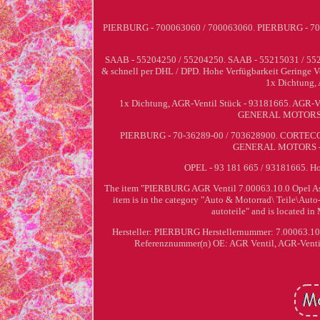
PIERBURG - 700063060 / 700063060. PIERBURG - 70
SAAB - 55204250 / 55204250. SAAB - 55215031 / 55
& schnell per DHL / DPD. Hohe Verfügbarkeit Geringe
1x Dichtung,
1x Dichtung, AGR-Ventil Stück - 93181665. AGR-
GENERAL MOTORS - 9
PIERBURG - 70-36289-00 / 703628900. CORTECO -
GENERAL MOTORS - 93
OPEL - 93 181 665 / 93181665. Ho
The item "PIERBURG AGR Ventil 7.00063.10.0 Opel Astr
item is in the category "Auto & Motorrad\ Teile\Auto
autoteile" and is located in
Hersteller: PIERBURG
Herstellernummer: 7.00063.1
Referenznummer(n) OE: AGR Ventil, AGR-Venti