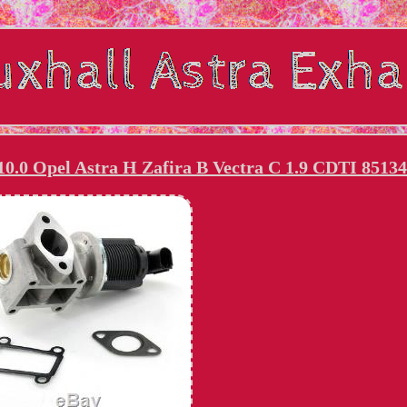
.0 Opel Astra H Zafira B Vectra C 1.9 CDTI 8513