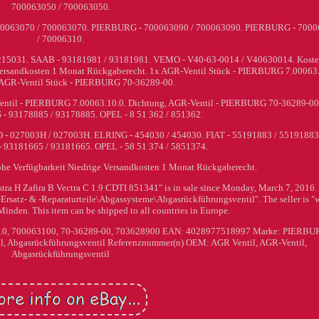
700063050 / 700063050.
0063070 / 700063070. PIERBURG - 700063090 / 700063090. PIERBURG - 700
/ 70006310.
215031. SAAB - 93181981 / 93181981. VEMO - V40-63-0014 / V40630014. Koste
 Versandkosten 1 Monat Rückgaberecht. 1x AGR-Ventil Stück - PIERBURG 7.00063.
 AGR-Ventil Stück - PIERBURG 70-36289-00.
Ventil - PIERBURG 7.00063.10.0. Dichtung, AGR-Ventil - PIERBURG 70-36289-00
3178885 / 93178885. OPEL - 8 51 362 / 851362.
 027003H / 027003H. ELRING - 454030 / 454030. FIAT - 55191883 / 55191883
181665 / 93181665. OPEL - 58 51 374 / 5851374.
he Verfügbarkeit Niedrige Versandkosten 1 Monat Rückgaberecht.
a H Zafira B Vectra C 1.9 CDTI 851341" is in sale since Monday, March 7, 2016.
-Ersatz- & -Reparaturteile\Abgassysteme\Abgasrückführungsventil". The seller is "
 Minden. This item can be shipped to all countries in Europe.
0.0, 700063100, 70-36289-00, 703628900
EAN: 4028977518997
Marke: PIERBU
l, Abgasrückführungsventil
Referenznummer(n) OEM: AGR Ventil, AGR-Ventil,
Abgasrückführungsventil