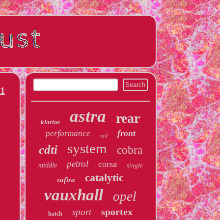
41
astra
rear
klarius
front
performance
tail
system
cdti
cobra
petrol
corsa
middle
single
catalytic
zafira
vauxhall
opel
sportex
sport
hatch