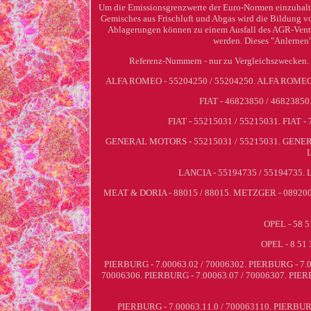
Um die Emissionsgrenzwerte der Euro-Normen einzuhal
Gemisches aus Frischluft und Abgas wird die Bildung v
Ablagerungen können zu einem Ausfall des AGR-Ventil
werden. Dieses "Anlernen"
Referenz-Nummern - nur zu Vergleichszwecke
ALFA ROMEO - 55204250 / 55204250. ALFA ROMEO - 
FIAT - 46823850 / 46823850.
FIAT - 55215031 / 55215031. FIAT
GENERAL MOTORS - 55215031 / 55215031. GENER
LANCIA - 55194735 / 55194735. 
MEAT & DORIA - 88015 / 88015. METZGER - 0892001 
OPEL - 58 5
OPEL - 8 51 
PIERBURG - 7.00063.02 / 70006302. PIERBURG - 7.0
70006306. PIERBURG - 7.00063.07 / 70006307. PIER
PIERBURG - 7.00063.11.0 / 700063110. PIERBUR