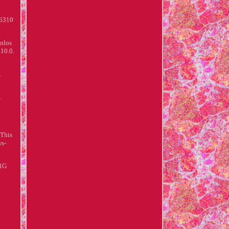
06310
nlos
10.0.
.
.
 This
ws-
RG