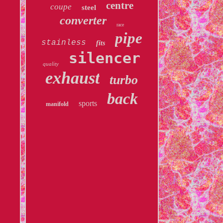
centre
coupe
steel
converter
race
pipe
stainless
fits
silencer
quality
exhaust
turbo
back
sports
manifold