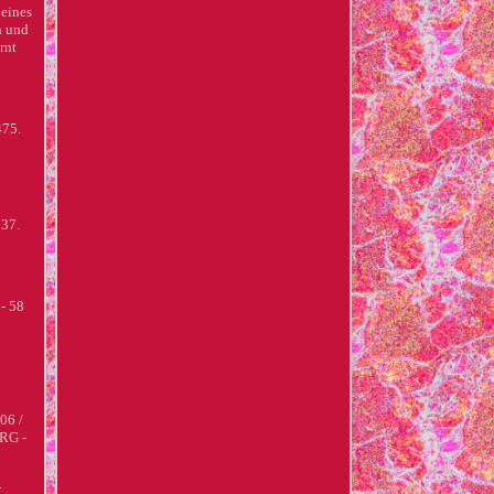
eines
n und
rnt
475.
37.
- 58
06 /
RG -
-